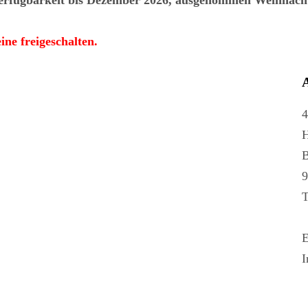
Verfügbarkeit bis Dezember 2026, ausgenommen Weihnachte
ne freigeschalten.
A
4
H
B
9
T
E
I