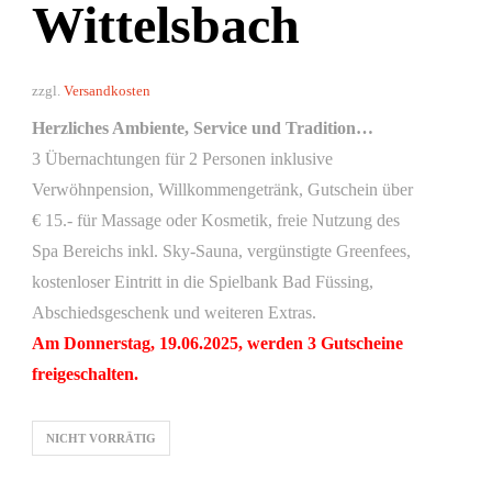
Wittelsbach
zzgl.
Versandkosten
Herzliches Ambiente, Service und Tradition…
3 Übernachtungen für 2 Personen inklusive
Verwöhnpension, Willkommengetränk, Gutschein über
€ 15.- für Massage oder Kosmetik, freie Nutzung des
Spa Bereichs inkl. Sky-Sauna, vergünstigte Greenfees,
kostenloser Eintritt in die Spielbank Bad Füssing,
Abschiedsgeschenk und weiteren Extras.
Am Donnerstag, 19.06.2025, werden 3 Gutscheine
freigeschalten.
NICHT VORRÄTIG