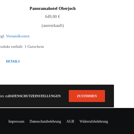
Panoramahotel Oberjoch
649,00
€
(ausverkauft)
zgl.
Versandkosten
rodukt enthält: 1
Gutschein
DETAILS
ies zu.
DATENSCHUTZEINSTELLUNGEN
ZUSTIMMEN
Impressum
Datenschutzbelehrung
AGB
Widerrufsbelehrung