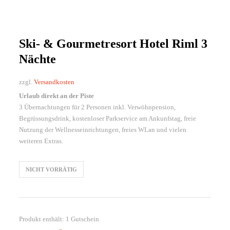
Ski- & Gourmetresort Hotel Riml 3
Nächte
zzgl.
Versandkosten
Urlaub direkt an der Piste
3 Übernachtungen für 2 Personen inkl. Verwöhnpension,
Begrüssungsdrink, kostenloser Parkservice am Ankunfstag, freie
Nutzung der Wellnesseinrichtungen, freies WLan und vielen
weiteren Extras.
NICHT VORRÄTIG
Produkt enthält: 1
Gutschein