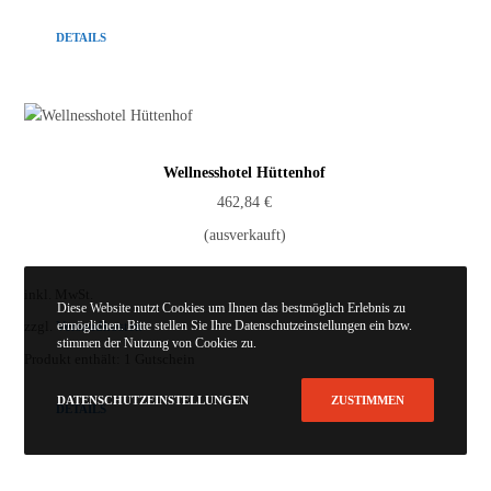
DETAILS
Wellnesshotel Hüttenhof
462,84
€
(ausverkauft)
inkl. MwSt.
Diese Website nutzt Cookies um Ihnen das bestmöglich Erlebnis zu
ermöglichen. Bitte stellen Sie Ihre Datenschutzeinstellungen ein bzw.
zzgl.
Versandkosten
stimmen der Nutzung von Cookies zu.
Produkt enthält: 1
Gutschein
DATENSCHUTZEINSTELLUNGEN
ZUSTIMMEN
DETAILS