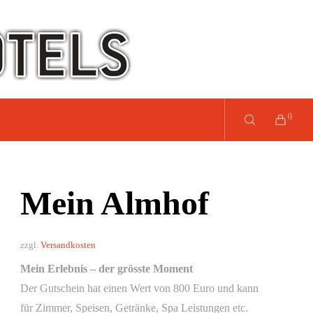
0
Mein Almhof
zzgl.
Versandkosten
Mein Erlebnis – der grösste Moment
Der Gutschein hat einen Wert von 800 Euro und kann
für Zimmer, Speisen, Getränke, Spa Leistungen etc.