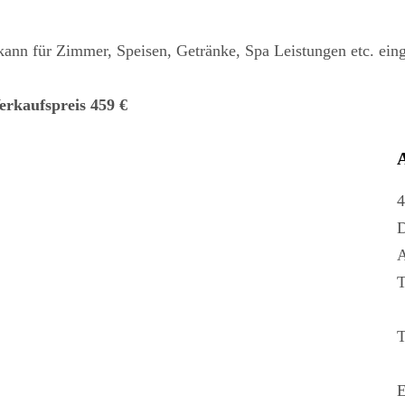
ann für Zimmer, Speisen, Getränke, Spa Leistungen etc. eing
rkaufspreis 459 €
A
4
D
A
T
T
E