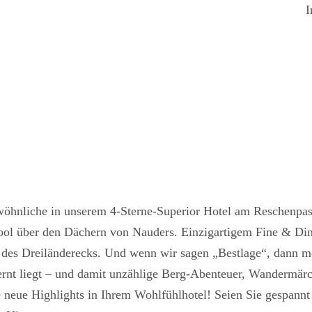
I
öhnliche in unserem 4-Sterne-Superior Hotel am Reschenpass.
Pool über den Dächern von Nauders. Einzigartigem Fine & D
 des Dreiländerecks. Und wenn wir sagen „Bestlage“, dann me
rnt liegt – und damit unzählige Berg-Abenteuer, Wandermär
 neue Highlights in Ihrem Wohlfühlhotel! Seien Sie gespannt 