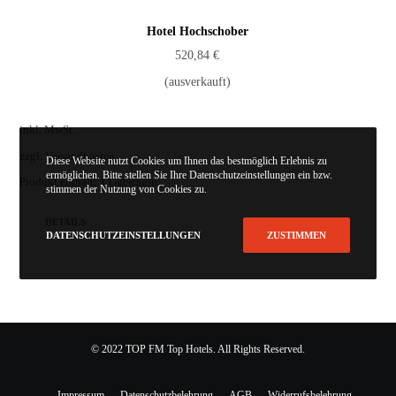
Hotel Hochschober
520,84
€
(ausverkauft)
inkl. MwSt.
zzgl.
Versandkosten
Diese Website nutzt Cookies um Ihnen das bestmöglich Erlebnis zu
ermöglichen. Bitte stellen Sie Ihre Datenschutzeinstellungen ein bzw.
Produkt enthält: 1
Gutschein
stimmen der Nutzung von Cookies zu.
DETAILS
DATENSCHUTZEINSTELLUNGEN
ZUSTIMMEN
© 2022 TOP FM Top Hotels. All Rights Reserved.
Impressum
Datenschutzbelehrung
AGB
Widerrufsbelehrung