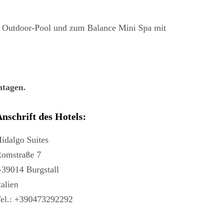
m Outdoor-Pool und zum Balance Mini Spa mit
ntagen.
nschrift des Hotels:
idalgo Suites
omstraße 7
-39014 Burgstall
talien
el.: +390473292292