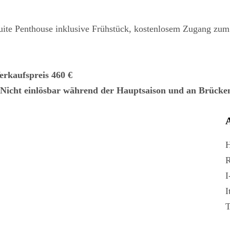
uite Penthouse inklusive Frühstück, kostenlosem Zugang zu
rkaufspreis 460 €
. Nicht einlösbar während der Hauptsaison und an Brücke
A
H
R
I
I
T