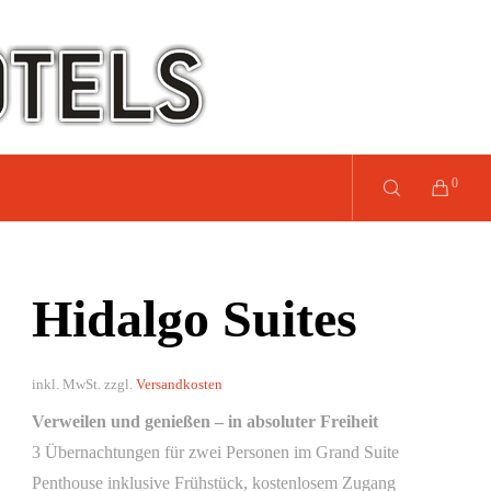
0
Hidalgo Suites
inkl. MwSt.
zzgl.
Versandkosten
Verweilen und genießen – in absoluter Freiheit
3 Übernachtungen für zwei Personen im Grand Suite
Penthouse inklusive Frühstück, kostenlosem Zugang