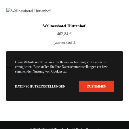
Wellnesshotel Hüttenhof
462,84
€
(ausverkauft)
inkl. MwSt.
Diese Website nutzt Cookies um Ihnen das bestmöglich Erlebnis zu
zzgl.
Versandkosten
ermöglichen. Bitte stellen Sie Ihre Datenschutzeinstellungen ein bzw.
stimmen der Nutzung von Cookies zu.
Produkt enthält: 1
Gutschein
DATENSCHUTZEINSTELLUNGEN
ZUSTIMMEN
DETAILS