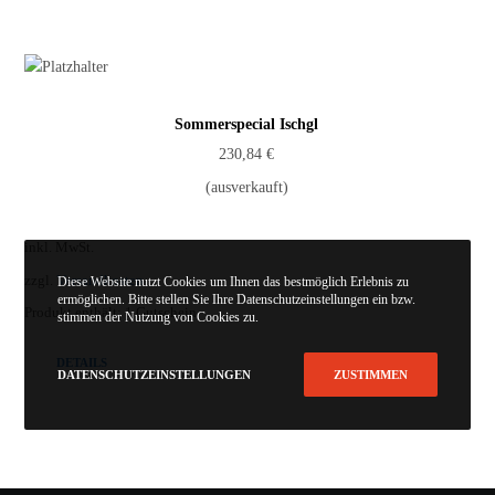
Sommerspecial Ischgl
230,84
€
(ausverkauft)
inkl. MwSt.
zzgl.
Versandkosten
Diese Website nutzt Cookies um Ihnen das bestmöglich Erlebnis zu
ermöglichen. Bitte stellen Sie Ihre Datenschutzeinstellungen ein bzw.
Produkt enthält: 1
Gutschein
stimmen der Nutzung von Cookies zu.
DETAILS
DATENSCHUTZEINSTELLUNGEN
ZUSTIMMEN