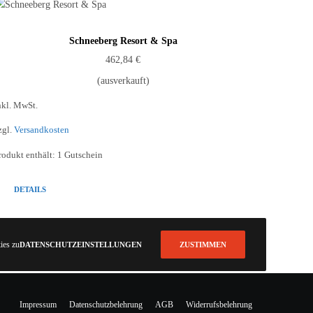
Schneeberg Resort & Spa
462,84
€
(ausverkauft)
nkl. MwSt.
zgl.
Versandkosten
rodukt enthält: 1
Gutschein
DETAILS
ies zu.
DATENSCHUTZEINSTELLUNGEN
ZUSTIMMEN
Impressum
Datenschutzbelehrung
AGB
Widerrufsbelehrung