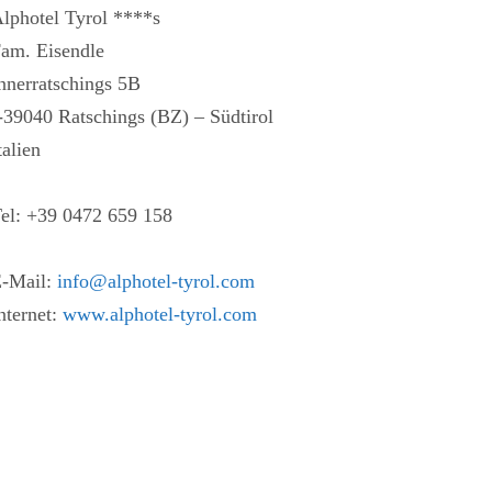
lphotel Tyrol ****s
am. Eisendle
nnerratschings 5B
-39040 Ratschings (BZ) – Südtirol
talien
el: +39 0472 659 158
-Mail:
info@alphotel-tyrol.com
nternet:
www.alphotel-tyrol.com