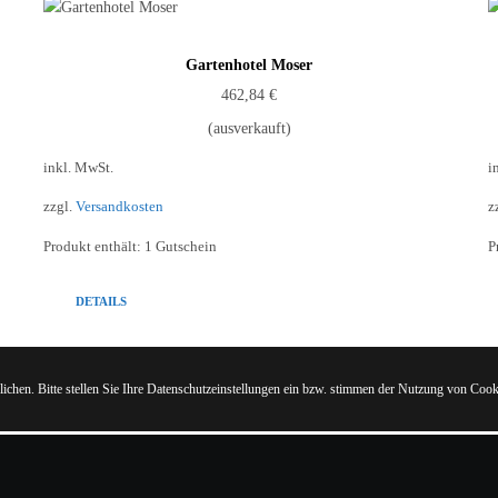
Gartenhotel Moser
462,84
€
(ausverkauft)
inkl. MwSt.
i
zzgl.
Versandkosten
z
Produkt enthält: 1
Gutschein
P
DETAILS
ichen. Bitte stellen Sie Ihre Datenschutzeinstellungen ein bzw. stimmen der Nutzung von Cook