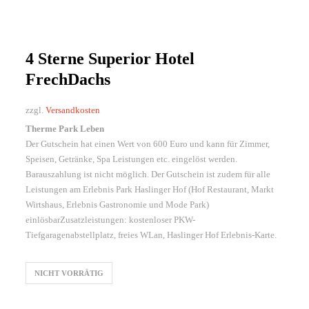
4 Sterne Superior Hotel
FrechDachs
zzgl.
Versandkosten
Therme Park Leben
Der Gutschein hat einen Wert von 600 Euro und kann für Zimmer,
Speisen, Getränke, Spa Leistungen etc. eingelöst werden.
Barauszahlung ist nicht möglich. Der Gutschein ist zudem für alle
Leistungen am Erlebnis Park Haslinger Hof (Hof Restaurant, Markt
Wirtshaus, Erlebnis Gastronomie und Mode Park)
einlösbarZusatzleistungen: kostenloser PKW-
Tiefgaragenabstellplatz, freies WLan, Haslinger Hof Erlebnis-Karte.
NICHT VORRÄTIG