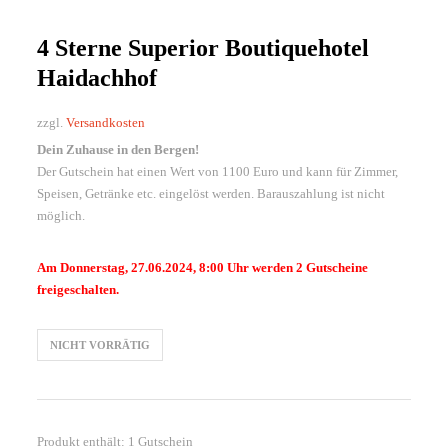
4 Sterne Superior Boutiquehotel
Haidachhof
zzgl.
Versandkosten
Dein Zuhause in den Bergen!
Der Gutschein hat einen Wert von 1100 Euro und kann für Zimmer,
Speisen, Getränke etc. eingelöst werden. Barauszahlung ist nicht
möglich.
Am Donnerstag, 27.06.2024, 8:00 Uhr werden 2 Gutscheine
freigeschalten.
NICHT VORRÄTIG
Produkt enthält: 1
Gutschein